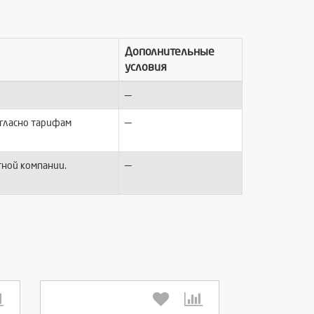
Дополнительные
условия
—
—
огласно тарифам
—
тной компании.