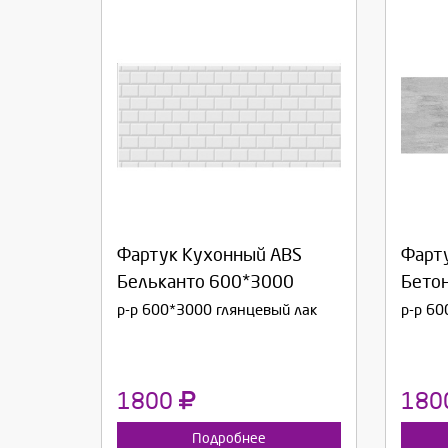
Выберите количество:
Вы
Фартук Кухонный ABS
Фарт
Продолжить
Отмена
П
Бельканто 600*3000
Бетон
р-р 600*3000 глянцевый лак
р-р 60
1800
180
Подробнее