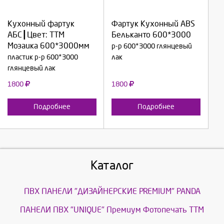
Кухонный фартук
Фартук Кухонный ABS
Продолжить
Продолжить
АБС┃Цвет: ТТМ
Бельканто 600*3000
Мозаика 600*3000мм
р-р 600*3000 глянцевый
Отмена
Отмена
пластик р-р 600*3000
лак
глянцевый лак
1800
1800
Подробнее
Подробнее
Каталог
ПВХ ПАНЕЛИ "ДИЗАЙНЕРСКИЕ PREMIUM" PANDA
ПАНЕЛИ ПВХ "UNIQUE" Премиум Фотопечать ТТМ