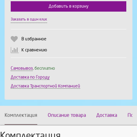
Добавить в корзину
Выберите количество:
Заказать в один клик
В избранное
Продолжить
Отмена
К сравнению
Самовывоз
,
бесплатно
Доставка по Городу
Доставка Транспортной Компанией
Комплектация
Описание товара
Доставка
Пох
Комплектация