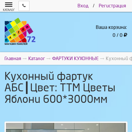
Вход
/
Регистрация
КАТАЛОГ
Ваша корзина:
0 / 0
Главная
Каталог
ФАРТУКИ КУХОННЫЕ
Кухонный ф
Кухонный фартук
АБС┃Цвет: ТТМ Цветы
Яблони 600*3000мм