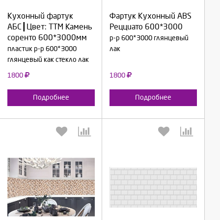
Кухонный фартук
Фартук Кухонный ABS
Продолжить
Продолжить
АБС┃Цвет: ТТМ Камень
Рецциато 600*3000
соренто 600*3000мм
р-р 600*3000 глянцевый
Отмена
Отмена
пластик р-р 600*3000
лак
глянцевый как стекло лак
1800
1800
Подробнее
Подробнее
Выберите количество:
Выберите количество: