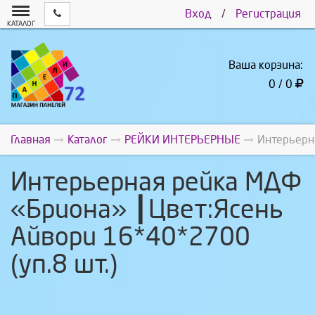
Вход
/
Регистрация
КАТАЛОГ
Ваша корзина:
0 / 0
Главная
Каталог
РЕЙКИ ИНТЕРЬЕРНЫЕ
Интерьерн
Интерьерная рейка МДФ
«Бриона» ┃Цвет:Ясень
Айвори 16*40*2700
(уп.8 шт.)