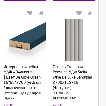
Выберите количество:
Выберите количество:
Интерьерная рейка
Панель Стеновая
МДФ «Планкен»
Реечная МДФ Stella
Продолжить
Продолжить
┃Цвет:De Luxe Ocean
Wave De Luxe Sandgrau
16*60*2700 (уп.6 шт.)
2700x119x16
Отмена
Отмена
(4шт.упак.)
Экологически чистые
материалы для Декора и
3D ПАНЕЛЬ
Отделки
ДЕКОРАТИВНАЯ
570
850