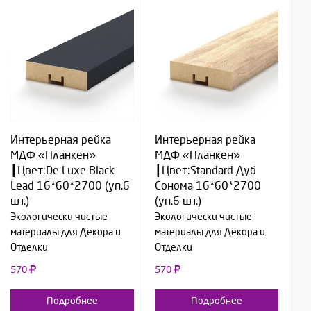
Выберите количество:
Выберите количество:
Интерьерная рейка
Интерьерная рейка
МДФ «Планкен»
МДФ «Планкен»
┃Цвет:De Luxe Black
┃Цвет:Standard Дуб
Продолжить
Продолжить
Lead 16*60*2700 (уп.6
Сонома 16*60*2700
шт.)
(уп.6 шт.)
Отмена
Отмена
Экологически чистые
Экологически чистые
материалы для Декора и
материалы для Декора и
Отделки
Отделки
570
570
Подробнее
Подробнее