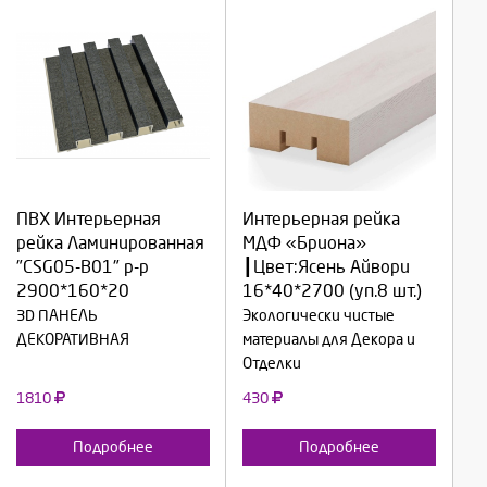
Выберите количество:
Выберите количество:
ПВХ Интерьерная
Интерьерная рейка
рейка Ламинированная
МДФ «Бриона»
Продолжить
Продолжить
"CSG05-B01" р-р
┃Цвет:Ясень Айвори
2900*160*20
16*40*2700 (уп.8 шт.)
Отмена
Отмена
3D ПАНЕЛЬ
Экологически чистые
ДЕКОРАТИВНАЯ
материалы для Декора и
Отделки
1810
430
Подробнее
Подробнее