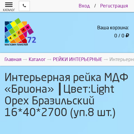
Вход
/
Регистрация
КАТАЛОГ
Ваша корзина:
0 / 0
Главная
Каталог
РЕЙКИ ИНТЕРЬЕРНЫЕ
Интерьерна
Интерьерная рейка МДФ
«Бриона» ┃Цвет:Light
Орех Бразильский
16*40*2700 (уп.8 шт.)