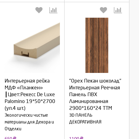
Выберите количество:
Выберите количество:
Интерьерная рейка
"Орех Пекан шоколад"
МДФ «Планкен»
Интерьерная Реечная
┃Цвет:Рекесс De Luxe
Панель ПВХ
Продолжить
Продолжить
Palomino 19*50*2700
Ламинированная
(уп.4 шт.)
2900*160*24 ТТМ
Отмена
Отмена
Экологически чистые
3D ПАНЕЛЬ
материалы для Декора и
ДЕКОРАТИВНАЯ
Отделки
650
1100