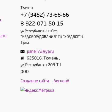
Тюмень
+7 (3452) 73-66-66
и
8-922-071-50-15
ул.Республики 203 Ост.
сти
"МЕДОБОРУДОВАНИЯ" ТЦ "ХОЗДВОР" 4-
5 ряд
paneli72@ya.ru
625016
,
Тюмень
,
ул.Республики 203 ТЦ
ООО
Создание сайта
—
ЛегионА