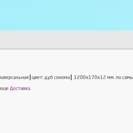
ниверсальная┃цвет: дуб сонома┃ 1200х170х12 мм. по самы
анице
Доставка
.