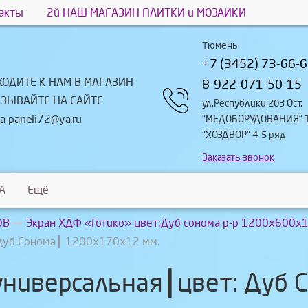
акты
2й НАШ МАГАЗИН ПЛИТКИ и МОЗАИКИ
Тюмень
+7 (3452) 73-66-
ХОДИТЕ К НАМ В МАГАЗИН
8-922-071-50-15
АЗЫВАЙТЕ НА САЙТЕ
ул.Республики 203 Ост.
а paneli72@ya.ru
"МЕДОБОРУДОВАНИЯ" 
"ХОЗДВОР" 4-5 ряд
Заказать звонок
A
Ещё
ОВ
Экран ХДФ «Готико» цвет:Дуб сонома р-р 1200х600х1
 Дуб Сонома┃ 1200х170х12 мм.
универсальная┃цвет: Дуб 