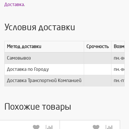
Доставка
.
Условия доставки
Метод доставки
Срочность
Возмо
Самовывоз
пн.-вс.
Доставка по Городу
пн.-вс.
Доставка Транспортной Компанией
пн.-пт.
Похожие товары