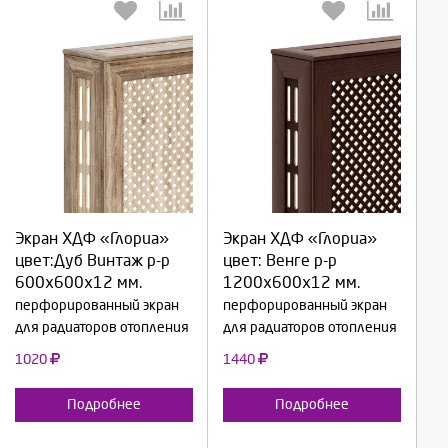
Выберите количество:
Выберите количество:
Экран ХДФ «Глориа»
Экран ХДФ «Глориа»
Продолжить
Продолжить
цвет:Дуб Винтаж р-р
цвет: Венге р-р
600х600х12 мм.
1200х600х12 мм.
Отмена
Отмена
перфорированный экран
перфорированный экран
для радиаторов отопления
для радиаторов отопления
1020
1440
Подробнее
Подробнее