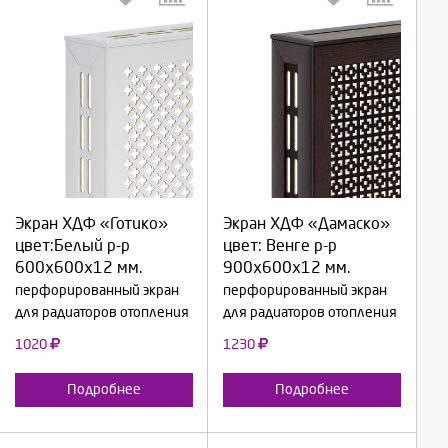
Выберите количество:
Выберите количество:
Экран ХДФ «Готико»
Экран ХДФ «Дамаско»
Продолжить
Продолжить
цвет:Белый р-р
цвет: Венге р-р
600х600х12 мм.
900х600х12 мм.
Отмена
Отмена
перфорированный экран
перфорированный экран
для радиаторов отопления
для радиаторов отопления
1020
1230
Подробнее
Подробнее