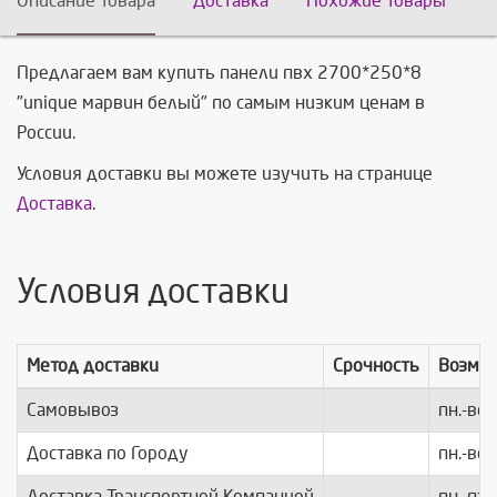
Описание товара
Доставка
Похожие товары
Предлагаем вам купить панели пвх 2700*250*8
"unique марвин белый" по самым низким ценам в
России.
Условия доставки вы можете изучить на странице
Доставка
.
Условия доставки
Метод доставки
Срочность
Возмо
Самовывоз
пн.-вс.
Доставка по Городу
пн.-вс.
Доставка Транспортной Компанией
пн.-пт.