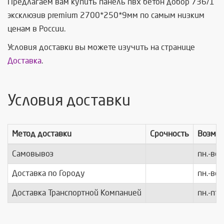
Предлагаем вам купить панель пвх бетон добор 736/1
эксклюзив premium 2700*250*9мм по самым низким
ценам в России.
Условия доставки вы можете изучить на странице
Доставка
.
Условия доставки
Метод доставки
Срочность
Возмо
Самовывоз
пн.-вс.
Доставка по Городу
пн.-вс.
Доставка Транспортной Компанией
пн.-пт.