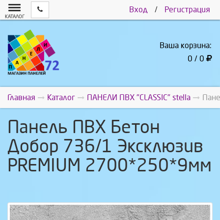
Вход
/
Регистрация
КАТАЛОГ
Ваша корзина:
0 / 0
Главная
Каталог
ПАНЕЛИ ПВХ "CLASSIC" stella
Пане
Панель ПВХ Бетон
Добор 736/1 Эксклюзив
PREMIUM 2700*250*9мм