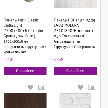
Выберите количество:
Выберите количество:
Панель МДФ Classic
Панель HDF (high мдф)
Stella Light
LATAT MODERN
Продолжить
Продолжить
2700х200х6 Секвойя
2710*240*6мм - цвет
Браш (упак. 8 шт.)
Дуб Состаренный
Отмена
Отмена
2700х200х6 мм
Антивандальная
поверхность структурная /
Структурная Поверхность
кратно пачкам
495
590
Подробнее
Подробнее