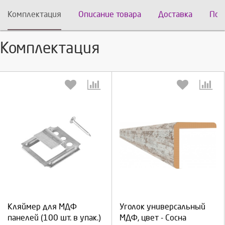
Комплектация
Описание товара
Доставка
Пох
Комплектация
Выберите количество:
Выберите количество:
Продолжить
Отмена
Продолжить
Отмена
Кляймер для МДФ
Уголок универсальный
панелей (100 шт. в упак.)
МДФ, цвет - Сосна