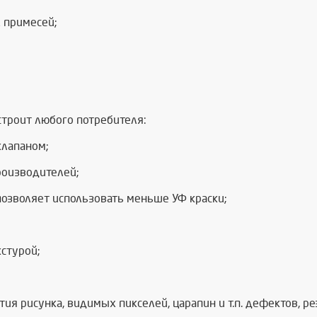
 примесей;
троит любого потребителя:
клапаном;
роизводителей;
позволяет использовать меньше УФ краски;
стурой;
я рисунка, видимых пикселей, царапин и т.п. дефектов, 