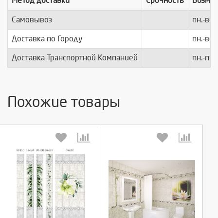
Метод доставки
Срочность
Возмо
Самовывоз
пн.-вс.
Доставка по Городу
пн.-вс.
Доставка Транспортной Компанией
пн.-пт.
Похожие товары
Выберите количество:
Выберите количество: