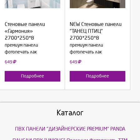
Выберите количество:
Выберите количество:
Стеновые панели
NEW Стеновые панели
Продолжить
Продолжить
«Гармония»
"ТАНЕЦ ПТИЦ"
2700*250*8
2700*250*8
Отмена
Отмена
премиум панели
премиум панели
фотопечать лак
фотопечать лак
649
649
Подробнее
Подробнее
Каталог
ПВХ ПАНЕЛИ "ДИЗАЙНЕРСКИЕ PREMIUM" PANDA