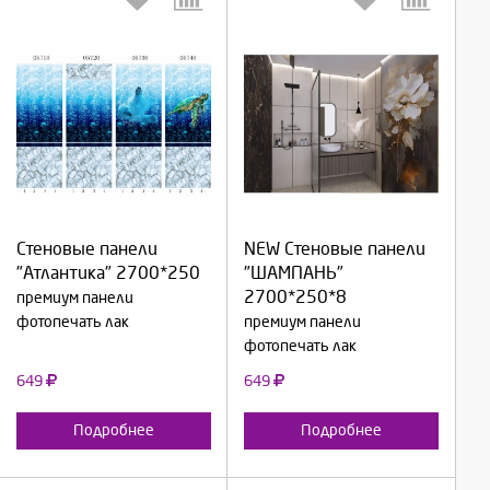
Выберите количество:
Выберите количество:
Стеновые панели
NEW Стеновые панели
Продолжить
Продолжить
"Атлантика" 2700*250
"ШАМПАНЬ"
2700*250*8
премиум панели
Отмена
Отмена
фотопечать лак
премиум панели
фотопечать лак
649
649
Подробнее
Подробнее