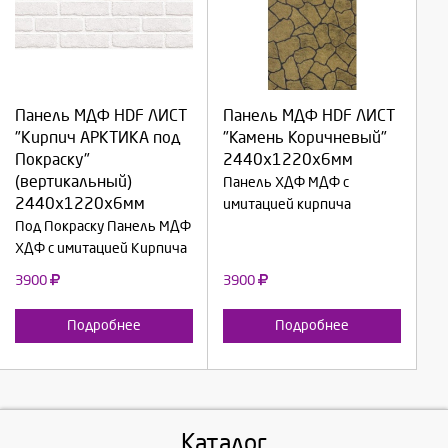
Выберите количество:
Выберите количество:
Панель МДФ HDF ЛИСТ
Панель МДФ HDF ЛИСТ
"Кирпич АРКТИКА под
"Камень Коричневый"
Продолжить
Продолжить
Покраску"
2440х1220х6мм
(вертикальный)
Панель ХДФ МДФ с
Отмена
Отмена
2440х1220х6мм
имитацией кирпича
Под Покраску Панель МДФ
ХДФ с имитацией Кирпича
3900
3900
Подробнее
Подробнее
Каталог