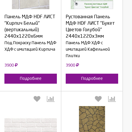
Выберите количество:
Выберите количество:
Панель МДФ HDF ЛИСТ
Рустованная Панель
"Кирпич Белый"
МДФ HDF ЛИСТ "Букет
Продолжить
Продолжить
(вертикальный)
Цветов Голубой"
2440х1220х6мм
2440х1220х3мм
Отмена
Отмена
Под Покраску Панель МДФ
Панель МДФ ХДФ с
ХДФ с имитацией Кирпича
имитацией Кафельной
Плитки
3900
3900
Подробнее
Подробнее