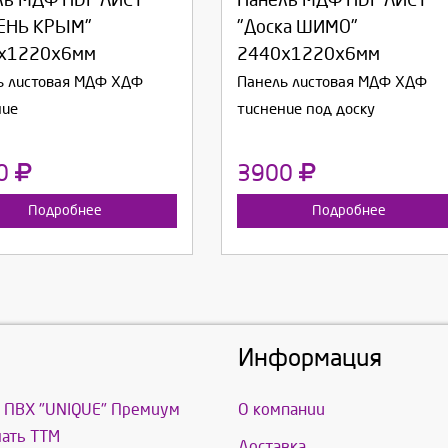
ль МДФ HDF ЛИСТ
Панель МДФ HDF ЛИСТ
родолжить
Отмена
Продолжить
Отмена
ЕНЬ КРЫМ"
"Доска ШИМО"
х1220х6мм
2440х1220х6мм
ь листовая МДФ ХДФ
Панель листовая МДФ ХДФ
ние
тиснение под доску
0
3900
Подробнее
Подробнее
Информация
 ПВХ "UNIQUE" Премиум
О компании
ать ТТМ
Доставка