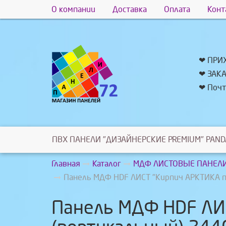
О компании
Доставка
Оплата
Конт
❤ ПРИ
❤ ЗАК
❤ Почт
ПВХ ПАНЕЛИ "ДИЗАЙНЕРСКИЕ PREMIUM" PAND
Главная
Каталог
МДФ ЛИСТОВЫЕ ПАНЕЛИ
Панель МДФ HDF ЛИСТ "Кирпич АРКТИКА п
Панель МДФ HDF ЛИС