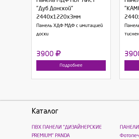
Панель МДФ HDF ЛИСТ
Пане
Продолжить
Отмена
П
"Дуб Донской"
"КАМ
2440х1220х3мм
2440
Панель ХДФ МДФ с имитацией
Панел
доски
тисне
3900
390
Подробнее
Каталог
ПВХ ПАНЕЛИ "ДИЗАЙНЕРСКИЕ
ПАНЕЛИ
PREMIUM" PANDA
Фотопеч