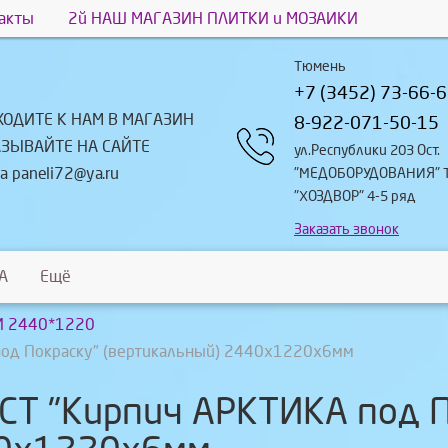
акты
2й НАШ МАГАЗИН ПЛИТКИ и МОЗАИКИ
Тюмень
+7 (3452) 73-66-
ХОДИТЕ К НАМ В МАГАЗИН
8-922-071-50-15
АЗЫВАЙТЕ НА САЙТЕ
ул.Республики 203 Ост.
а paneli72@ya.ru
"МЕДОБОРУДОВАНИЯ" 
"ХОЗДВОР" 4-5 ряд
Заказать звонок
A
Ещё
 2440*1220
од Покраску" (вертикальный) 2440х1220х6мм
Т "Кирпич АРКТИКА под П