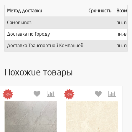
Метод доставки
Срочность
Возмо
Самовывоз
пн.-вс.
Доставка по Городу
пн.-вс.
Доставка Транспортной Компанией
пн.-пт.
Похожие товары
-6%
-6%