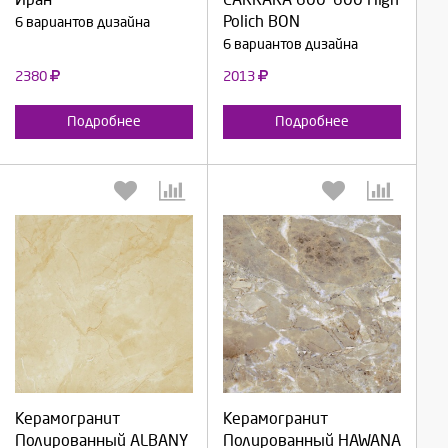
Отмена
Отмена
Polich BON
6 вариантов дизайна
6 вариантов дизайна
2380
2013
Подробнее
Подробнее
Выберите количество:
Выберите количество:
Керамогранит
Керамогранит
Продолжить
Продолжить
Полированный ALBANY
Полированный HAWANA