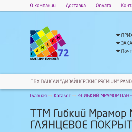
О компании
Доставка
Оплата
Конт
❤ ПРИ
❤ ЗАК
❤ Почт
ПВХ ПАНЕЛИ "ДИЗАЙНЕРСКИЕ PREMIUM" PAND
Главная
Каталог
⭐ГИБКИЙ МРАМОР ПАН
ТТМ Гибкий Мрамор 
ГЛЯНЦЕВОЕ ПОКРЫ