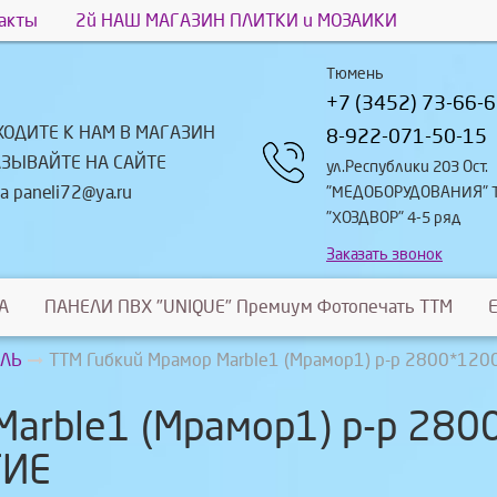
акты
2й НАШ МАГАЗИН ПЛИТКИ и МОЗАИКИ
Тюмень
+7 (3452) 73-66-
ХОДИТЕ К НАМ В МАГАЗИН
8-922-071-50-15
АЗЫВАЙТЕ НА САЙТЕ
ул.Республики 203 Ост.
а paneli72@ya.ru
"МЕДОБОРУДОВАНИЯ" 
"ХОЗДВОР" 4-5 ряд
Заказать звонок
A
ПАНЕЛИ ПВХ "UNIQUE" Премиум Фотопечать ТТМ
ЕЛЬ
ТТМ Гибкий Мрамор Marble1 (Мрамор1) р-р 2800*1
Marble1 (Мрамор1) р-р 28
ТИЕ