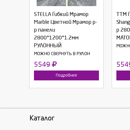
STELLA Гибкий Мрамор
ТТМ 
Продолжить
Отмена
П
Marble Цветной Мрамор р-
Shang
р панели
р 28
2800*1200*1.2мм
МАТО
РУЛОННЫЙ
МОЖНО
МОЖНО СВЕРНУТЬ В РУЛОН
5549
554
Подробнее
Каталог