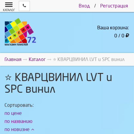
Вход
/
Регистрация
КАТАЛОГ
Ваша корзина:
0 / 0
Главная
Каталог
⭐ КВАРЦВИНИЛ LVT и SPС винил
⭐ КВАРЦВИНИЛ LVT и
SPС винил
Сортировать:
по цене
по названию
по новизне